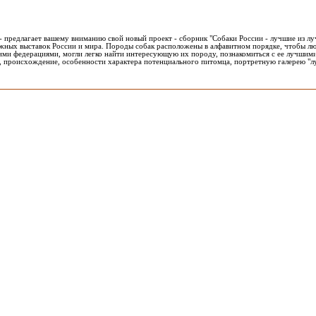
- предлагает вашему вниманию свой новый проект - сборник "Собаки России - лучшие из лу
жных выставок России и мира. Породы собак расположены в алфавитном порядке, чтобы лю
ми федерациями, могли легко найти интересующую их породу, познакомиться с ее лучшими
ы, происхождение, особенности характера потенциального питомца, портретную галерею "л