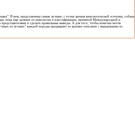
чших". В нем, представлены самые лучшие, с точки зрения кинологической эстетики, собаки
ди, пока еще далекие от кинологии и классификации, принятой Международной и
 представителями и сделать правильные выводы. А для того, чтобы новички могли
учших из лучших" каждой породы предваряет ее краткое описание с выдержками из