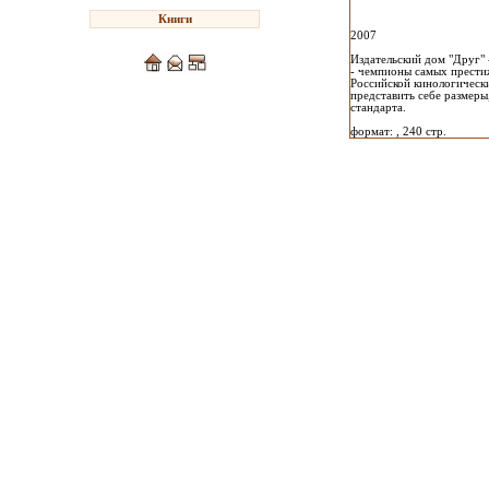
Книги
2007
Издательский дом "Друг" 
- чемпионы самых прести
Российской кинологически
представить себе размер
стандарта.
формат: , 240 стр.