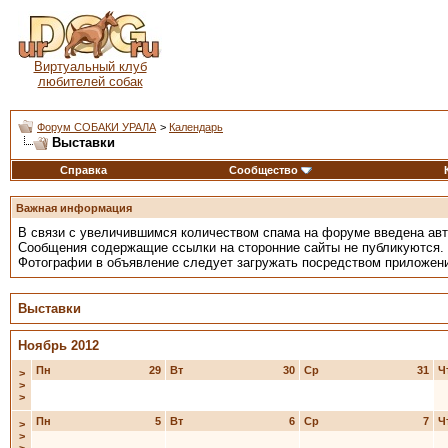
Виртуальный клуб
любителей собак
Форум СОБАКИ УРАЛА
>
Календарь
Выставки
Справка
Сообщество
Важная информация
В связи с увеличившимся количеством спама на форуме введена ав
Сообщения содержащие ссылки на сторонние сайты не публикуются.
Фотографии в объявление следует загружать посредством приложен
Выставки
Ноябрь 2012
Пн
29
Вт
30
Ср
31
Ч
>
>
>
Пн
5
Вт
6
Ср
7
Ч
>
>