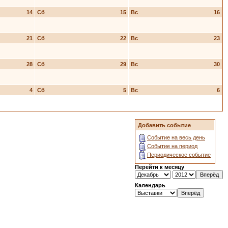
14
Сб
15
Вс
16
21
Сб
22
Вс
23
28
Сб
29
Вс
30
4
Сб
5
Вс
6
Добавить событие
Событие на весь день
Событие на период
Периодическое событие
Перейти к месяцу
Календарь