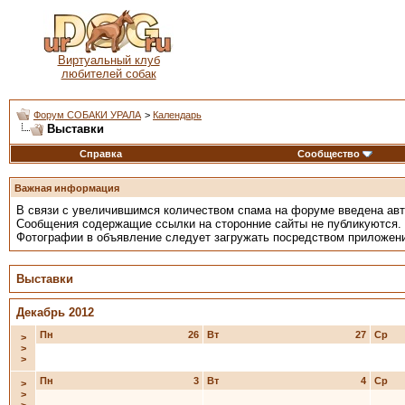
Виртуальный клуб
любителей собак
Форум СОБАКИ УРАЛА
>
Календарь
Выставки
Справка
Сообщество
Важная информация
В связи с увеличившимся количеством спама на форуме введена ав
Сообщения содержащие ссылки на сторонние сайты не публикуются.
Фотографии в объявление следует загружать посредством приложен
Выставки
Декабрь 2012
Пн
26
Вт
27
Ср
>
>
>
Пн
3
Вт
4
Ср
>
>