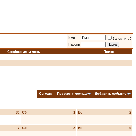
Имя
Запомнить?
Пароль
Сообщения за день
Поиск
Сегодня
Просмотр месяца
Добавить событие
30
Сб
1
Вс
2
7
Сб
8
Вс
9