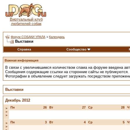
Виртуальный клуб
любителей собак
Форум СОБАКИ УРАЛА
>
Календарь
Выставки
Справка
Сообщество
Важная информация
В связи с увеличившимся количеством спама на форуме введена ав
Сообщения содержащие ссылки на сторонние сайты не публикуются.
Фотографии в объявление следует загружать посредством приложен
Выставки
Декабрь 2012
Пн
26
Вт
27
Ср
28
Ч
>
>
>
Пн
3
Вт
4
Ср
5
Ч
>
>