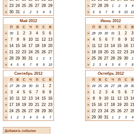
23
24
25
26
27
28
29
27
28
29
>
>
1
2
3
4
30
31
>
1
2
3
4
5
>
5
6
7
8
9
10
11
Май 2012
Июнь 2012
П
В
С
Ч
П
С
В
П
В
С
Ч
П
С
В
1
2
3
4
5
6
1
2
3
>
30
>
28
29
30
31
7
8
9
10
11
12
13
4
5
6
7
8
9
1
>
>
14
15
16
17
18
19
20
11
12
13
14
15
16
1
>
>
21
22
23
24
25
26
27
18
19
20
21
22
23
2
>
>
28
29
30
31
25
26
27
28
29
30
>
1
2
3
>
1
>
4
5
6
7
8
9
10
>
2
3
4
5
6
7
8
Сентябрь 2012
Октябрь 2012
П
В
С
Ч
П
С
В
П
В
С
Ч
П
С
В
1
2
>
27
28
29
30
31
>
24
25
26
27
28
29
3
3
4
5
6
7
8
9
1
2
3
4
5
6
7
>
>
10
11
12
13
14
15
16
8
9
10
11
12
13
1
>
>
17
18
19
20
21
22
23
15
16
17
18
19
20
2
>
>
24
25
26
27
28
29
30
22
23
24
25
26
27
2
>
>
29
30
31
>
1
2
3
4
5
6
7
>
1
2
3
4
Добавить событие