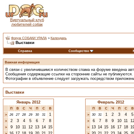
Виртуальный клуб
любителей собак
Форум СОБАКИ УРАЛА
>
Календарь
Выставки
Справка
Сообщество
Важная информация
В связи с увеличившимся количеством спама на форуме введена ав
Сообщения содержащие ссылки на сторонние сайты не публикуются.
Фотографии в объявление следует загружать посредством приложен
Выставки
Январь 2012
Февраль 2012
П
В
С
Ч
П
С
В
П
В
С
Ч
П
С
В
1
1
2
3
4
5
>
26
27
28
29
30
31
>
30
31
2
3
4
5
6
7
8
6
7
8
9
10
11
1
>
>
9
10
11
12
13
14
15
13
14
15
16
17
18
1
>
>
16
17
18
19
20
21
22
20
21
22
23
24
25
2
>
>