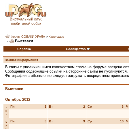
Виртуальный клуб
любителей собак
Форум СОБАКИ УРАЛА
>
Календарь
Выставки
Справка
Сообщество
Важная информация
В связи с увеличившимся количеством спама на форуме введена ав
Сообщения содержащие ссылки на сторонние сайты не публикуются.
Фотографии в объявление следует загружать посредством приложен
Выставки
Октябрь 2012
Пн
1
Вт
2
Ср
3
Ч
>
>
>
Пн
8
Вт
9
Ср
10
Ч
>
>