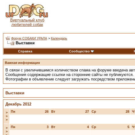
Виртуальный клуб
любителей собак
Форум СОБАКИ УРАЛА
>
Календарь
Выставки
Справка
Сообщество
Важная информация
В связи с увеличившимся количеством спама на форуме введена ав
Сообщения содержащие ссылки на сторонние сайты не публикуются.
Фотографии в объявление следует загружать посредством приложен
Выставки
Декабрь 2012
Пн
26
Вт
27
Ср
28
Ч
>
>
>
Пн
3
Вт
4
Ср
5
Ч
>
>