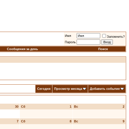
Имя
Запомнить?
Пароль
Сообщения за день
Поиск
Сегодня
Просмотр месяца
Добавить событие
30
Сб
1
Вс
2
7
Сб
8
Вс
9