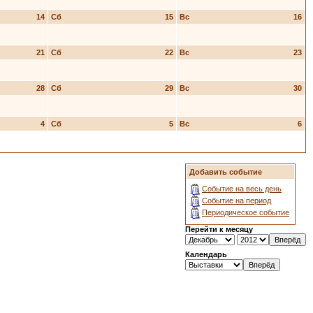
14
Сб
15
Вс
16
21
Сб
22
Вс
23
28
Сб
29
Вс
30
4
Сб
5
Вс
6
Добавить событие
Событие на весь день
Событие на период
Периодическое событие
Перейти к месяцу
Календарь