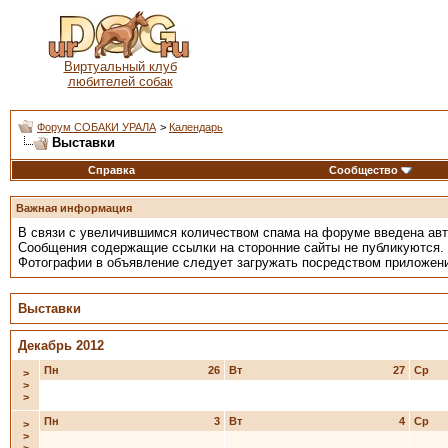
Виртуальный клуб
любителей собак
Форум СОБАКИ УРАЛА
>
Календарь
Выставки
Справка
Сообщество
Важная информация
В связи с увеличившимся количеством спама на форуме введена ав
Сообщения содержащие ссылки на сторонние сайты не публикуются.
Фотографии в объявление следует загружать посредством приложен
Выставки
Декабрь 2012
Пн
26
Вт
27
Ср
>
>
>
Пн
3
Вт
4
Ср
>
>