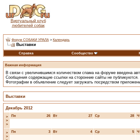
Виртуальный клуб
любителей собак
Форум СОБАКИ УРАЛА
>
Календарь
Выставки
Справка
Сообщество
Важная информация
В связи с увеличившимся количеством спама на форуме введена ав
Сообщения содержащие ссылки на сторонние сайты не публикуются.
Фотографии в объявление следует загружать посредством приложен
Выставки
Декабрь 2012
Пн
26
Вт
27
Ср
28
Ч
>
>
>
Пн
3
Вт
4
Ср
5
Ч
>
>