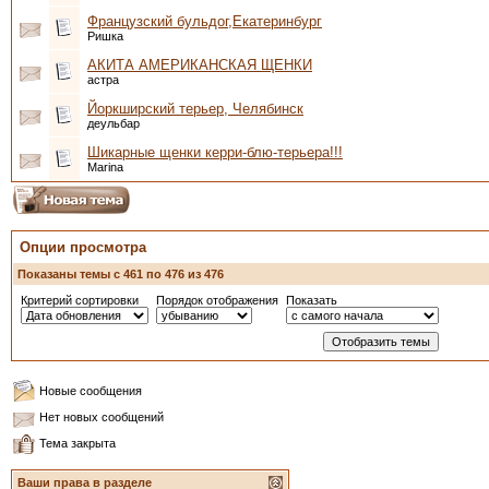
Французский бульдог,Екатеринбург
Ришка
АКИТА АМЕРИКАНСКАЯ ЩЕНКИ
астра
Йоркширский терьер, Челябинск
деульбар
Шикарные щенки керри-блю-терьера!!!
Marina
Опции просмотра
Показаны темы с 461 по 476 из 476
Критерий сортировки
Порядок отображения
Показать
Новые сообщения
Нет новых сообщений
Тема закрыта
Ваши права в разделе