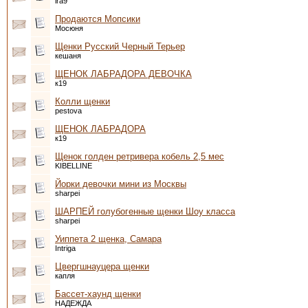
ira9
Продаются Мопсики
Мосюня
Щенки Русский Черный Терьер
кешаня
ЩЕНОК ЛАБРАДОРА ДЕВОЧКА
к19
Колли щенки
pestova
ЩЕНОК ЛАБРАДОРА
к19
Щенок голден ретривера кобель 2,5 мес
KIBELLINE
Йорки девочки мини из Москвы
sharpei
ШАРПЕЙ голубогенные щенки Шоу класса
sharpei
Уиппета 2 щенка, Самара
Intriga
Цвергшнауцера щенки
капля
Бассет-хаунд щенки
НАДЕЖДА