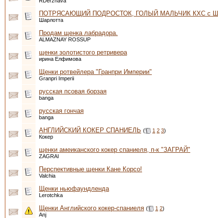
RDerzhava
ПОТРЯСАЮЩИЙ ПОДРОСТОК, ГОЛЫЙ МАЛЬЧИК КХС с ШО
Шарлотта
Продам щенка лабрадора.
ALMAZNAY ROSSUP
щенки золотистого ретривера
ирина Елфимова
Щенки ротвейлера "Гранпри Империи"
Granpri Imperii
русская псовая борзая
banga
русская гончая
banga
АНГЛИЙСКИЙ КОКЕР СПАНИЕЛЬ
(
1
2
3
)
Кокер
щенки амеиканского кокер спаниеля, п-к "ЗАГРАЙ"
ZAGRAI
Перспективные щенки Кане Корсо!
Valchia
Щенки ньюфаундленда
Lerotchka
Щенки Английского кокер-спаниеля
(
1
2
)
Anj