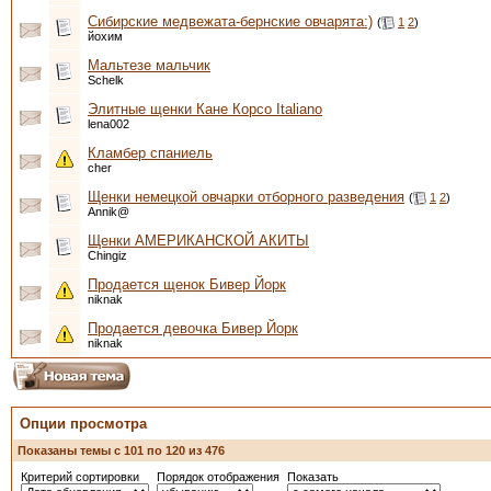
Сибирские медвежата-бернские овчарята:)
(
1
2
)
йохим
Мальтезе мальчик
Schelk
Элитные щенки Кане Корсо Italiano
lena002
Кламбер спаниель
cher
Щенки немецкой овчарки отборного разведения
(
1
2
)
Annik@
Щенки АМЕРИКАНСКОЙ АКИТЫ
Chingiz
Продается щенок Бивер Йорк
niknak
Продается девочка Бивер Йорк
niknak
Опции просмотра
Показаны темы с 101 по 120 из 476
Критерий сортировки
Порядок отображения
Показать