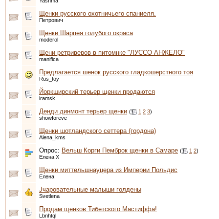
Yashma
Щенки русского охотничьего спаниеля.
Петрович
Щенки Шарпея голубого окраса
moderol
Щени ретриверов в питомнке "ЛУССО АНЖЕЛО"
manifica
Предлагается шенок русского гладкошерстного тоя
Rus_toy
Йоркширский терьер щенки продаются
iramsk
Денди динмонт терьер щенки
(
1
2
3
)
showforeve
Щенки шотландского сеттера (гордона)
Alena_kms
Опрос:
Вельш Корги Пемброк щенки в Самаре
(
1
2
)
Елена Х
Щенки миттельшнауцера из Империи Польдис
Елена
Jчаровательные малыши голдены
Svetlena
Продам щенков Тибетского Мастиффа!
Lbnhtql