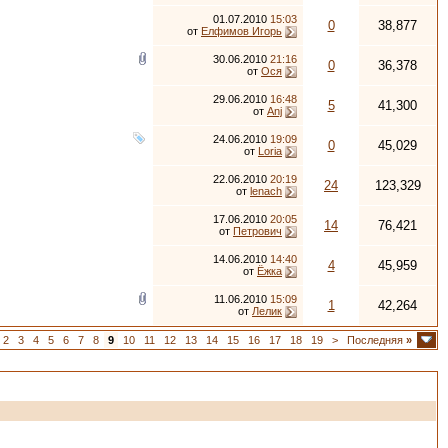
01.07.2010
15:03
0
38,877
от
Елфимов Игорь
30.06.2010
21:16
0
36,378
от
Ося
29.06.2010
16:48
5
41,300
от
Anj
24.06.2010
19:09
0
45,029
от
Loria
22.06.2010
20:19
24
123,329
от
lenach
17.06.2010
20:05
14
76,421
от
Петрович
14.06.2010
14:40
4
45,959
от
Ёжка
11.06.2010
15:09
1
42,264
от
Лелик
2
3
4
5
6
7
8
9
10
11
12
13
14
15
16
17
18
19
>
Последняя
»