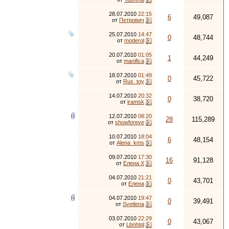
28.07.2010
22:15
6
49,087
от
Петрович
25.07.2010
14:47
0
48,744
от
moderol
20.07.2010
01:05
1
44,249
от
manifica
18.07.2010
01:49
0
45,722
от
Rus_toy
14.07.2010
20:32
0
38,720
от
iramsk
12.07.2010
08:20
28
115,289
от
showforeve
10.07.2010
18:04
6
48,154
от
Alena_kms
09.07.2010
17:30
16
91,128
от
Елена Х
04.07.2010
21:21
0
43,701
от
Елена
04.07.2010
19:47
0
39,491
от
Svetlena
03.07.2010
22:29
0
43,067
от
Lbnhtql