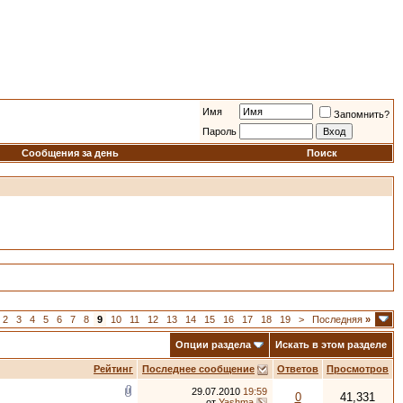
Имя
Запомнить?
Пароль
Сообщения за день
Поиск
2
3
4
5
6
7
8
9
10
11
12
13
14
15
16
17
18
19
>
Последняя
»
Опции раздела
Искать в этом разделе
Рейтинг
Последнее сообщение
Ответов
Просмотров
29.07.2010
19:59
0
41,331
от
Yashma