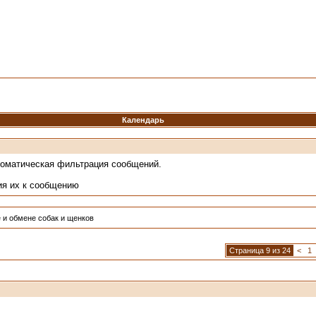
Календарь
томатическая фильтрация сообщений.
ия их к сообщению
 и обмене собак и щенков
Страница 9 из 24
<
1