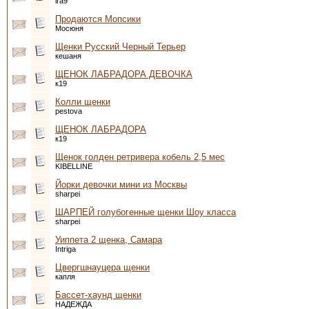
ira9
Продаются Мопсики
Мосюня
Щенки Русский Черный Терьер
кешаня
ЩЕНОК ЛАБРАДОРА ДЕВОЧКА
к19
Колли щенки
pestova
ЩЕНОК ЛАБРАДОРА
к19
Щенок голден ретривера кобель 2,5 мес
KIBELLINE
Йорки девочки мини из Москвы
sharpei
ШАРПЕЙ голубогенные щенки Шоу класса
sharpei
Уиппета 2 щенка, Самара
Intriga
Цвергшнауцера щенки
капля
Бассет-хаунд щенки
НАДЕЖДА