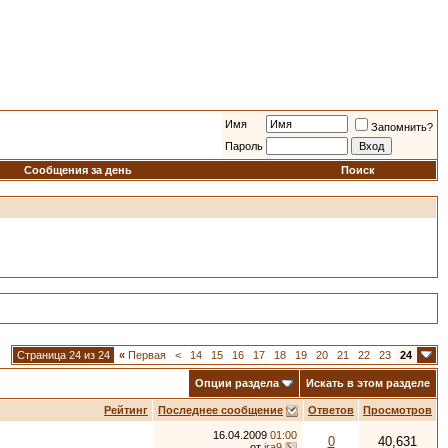
Имя
Запомнить?
Пароль
Сообщения за день
Поиск
Страница 24 из 24
«
Первая
<
14
15
16
17
18
19
20
21
22
23
24
Опции раздела
Искать в этом разделе
Рейтинг
Последнее сообщение
Ответов
Просмотров
16.04.2009
01:00
0
40,631
от
ira9