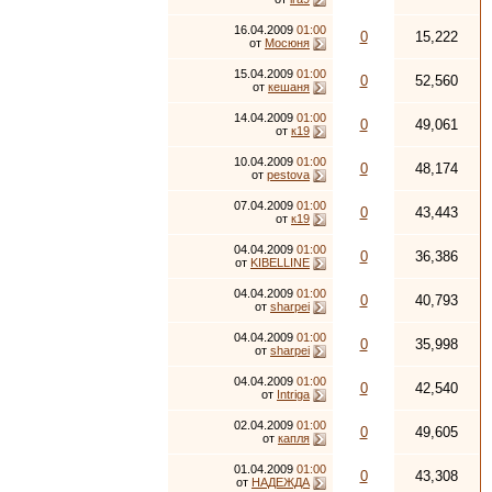
16.04.2009
01:00
0
15,222
от
Мосюня
15.04.2009
01:00
0
52,560
от
кешаня
14.04.2009
01:00
0
49,061
от
к19
10.04.2009
01:00
0
48,174
от
pestova
07.04.2009
01:00
0
43,443
от
к19
04.04.2009
01:00
0
36,386
от
KIBELLINE
04.04.2009
01:00
0
40,793
от
sharpei
04.04.2009
01:00
0
35,998
от
sharpei
04.04.2009
01:00
0
42,540
от
Intriga
02.04.2009
01:00
0
49,605
от
капля
01.04.2009
01:00
0
43,308
от
НАДЕЖДА