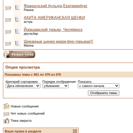
Французский бульдог,Екатеринбург
Ришка
АКИТА АМЕРИКАНСКАЯ ЩЕНКИ
астра
Йоркширский терьер, Челябинск
деульбар
Шикарные щенки керри-блю-терьера!!!
Marina
Опции просмотра
Показаны темы с 461 по 476 из 476
Критерий сортировки
Порядок отображения
Показать
Новые сообщения
Нет новых сообщений
Тема закрыта
Ваши права в разделе