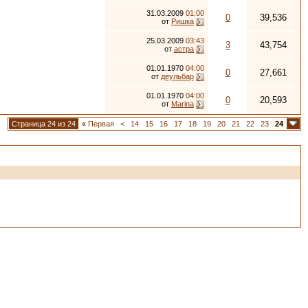
31.03.2009
01:00
0
39,536
от
Ришка
25.03.2009
03:43
3
43,754
от
астра
01.01.1970
04:00
0
27,661
от
деульбар
01.01.1970
04:00
0
20,593
от
Marina
Страница 24 из 24
«
Первая
<
14
15
16
17
18
19
20
21
22
23
24