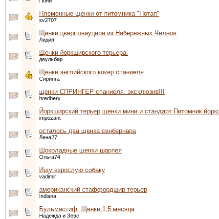
Пони
Племенные щенки от питомника "Потап"
sv2707
Щенки цвергшнауцера из Набережных Челнов
Лидия
Щенки йоркширского терьера.
деульбар
Щенки английского кокер спаниеля
Сиринга
щенки СПРИНГЕР спаниеля. эксклюзив!!!
bredbery
Йоркширский терьер щенки мини и стандарт Питомник йорк
impozant
осталось два щенка сенбернара
Лена27
Шоколадные щенки шарпея
Ольга74
Ищу взрослую собаку
vadimir
американский стаффордшир терьер
Indiana
Бульмастиф. Щенки 1,5 месяца
Надежда и Зевс