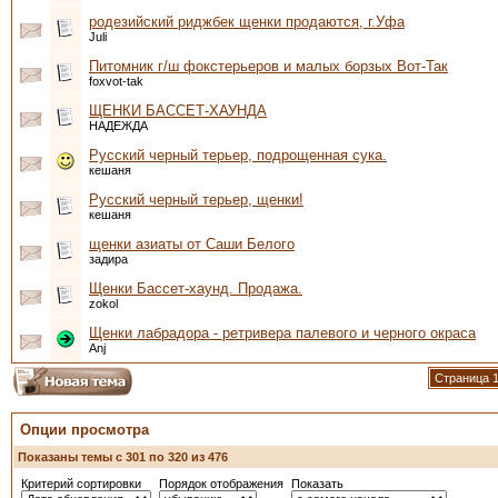
родезийский риджбек щенки продаются, г.Уфа
Juli
Питомник г/ш фокстерьеров и малых борзых Вот-Так
foxvot-tak
ЩЕНКИ БАССЕТ-ХАУНДА
НАДЕЖДА
Русский черный терьер, подрощенная сука.
кешаня
Русский черный терьер, щенки!
кешаня
щенки азиаты от Саши Белого
задира
Щенки Бассет-хаунд. Продажа.
zokol
Щенки лабрадора - ретривера палевого и черного окраса
Anj
Страница 1
Опции просмотра
Показаны темы с 301 по 320 из 476
Критерий сортировки
Порядок отображения
Показать