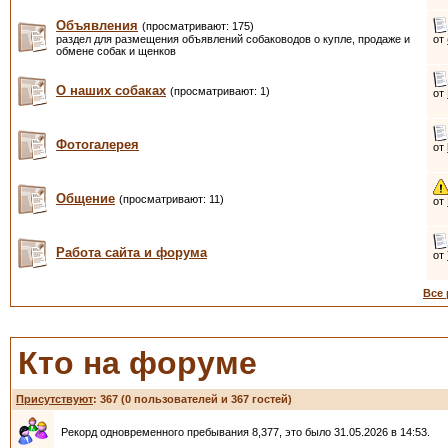
Объявления
(просматривают: 175)
раздел для размещения объявлений собаководов о купле, продаже и
от
обмене собак и щенков
О наших собаках
(просматривают: 1)
от
Фотогалерея
от
Общение
(просматривают: 11)
от
Работа сайта и форума
от
Все
Кто на форуме
Присутствуют
: 367 (0 пользователей и 367 гостей)
Рекорд одновременного пребывания 8,377, это было 31.05.2026 в 14:53.