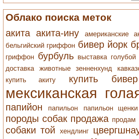
Облако поиска меток
акита
акита-ину
американские а
бивер йорк
б
бельгийский гриффон
бурбуль
гриффон
выставка
голубой
доставка
животные
зенненхунд
кавказ
купить биве
купить акиту
мексиканская гола
папийон
папильон
папильон щенки
породы собак
продажа
продам
собаки
той
цвергшна
хендлинг