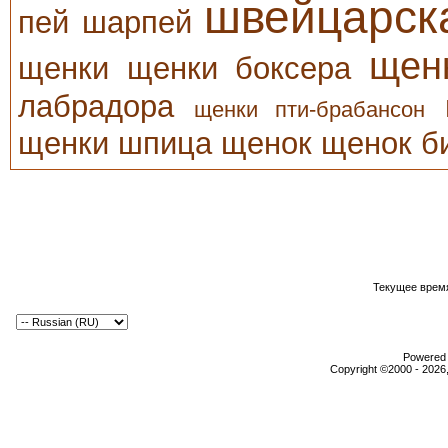
швейцарск
пей
шарпей
щен
щенки
щенки боксера
лабрадора
щенки пти-брабансон
щенки шпица
щенок
щенок б
Текущее врем
Powered b
Copyright ©2000 - 2026,