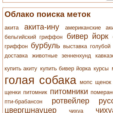
Облако поиска меток
акита-ину
акита
американские ак
бивер йорк
бельгийский гриффон
бурбуль
гриффон
выставка
голубой
доставка
животные
зенненхунд
кавказ
купить акиту
купить бивер йорка
курсы
голая собака
мопс щенок
питомники
щенки
питомник
померан
ротвейлер
рус
пти-брабансон
цвергшнауцер
чиху
чихуа