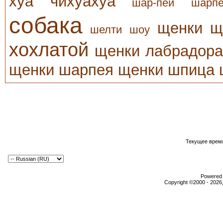
хуа
чихуахуа
шар-пей
шарп
собака
щенки
щ
шелти
шоу
хохлатой
щенки лабрадора
щенки шарпея
щенки шпица
Текущее врем
Powered b
Copyright ©2000 - 2026,