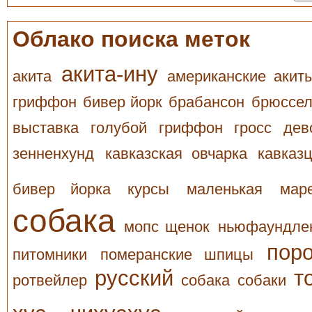
Облако поиска меток
акита-ину
акита
американские акит
гриффон
бивер йорк
брабансон
брюссел
выставка
голубой
гриффон
гросс
дев
зенненхунд
кавказская овчарка
кавказ
бивер йорка
курсы
маленькая
мар
собака
мопс щенок
ньюфаундле
пор
питомники
померанские шпицы
русский
т
ротвейлер
собака
собаки