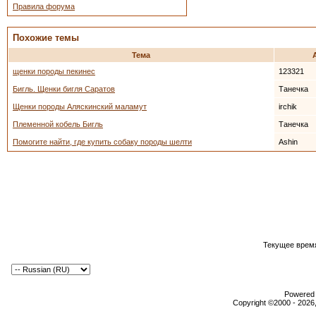
Правила форума
Похожие темы
Тема
щенки породы пекинес
123321
Бигль. Щенки бигля Саратов
Танечка
Щенки породы Аляскинский маламут
irchik
Племенной кобель Бигль
Танечка
Помогите найти, где купить собаку породы шелти
Ashin
Текущее врем
Powered b
Copyright ©2000 - 2026,