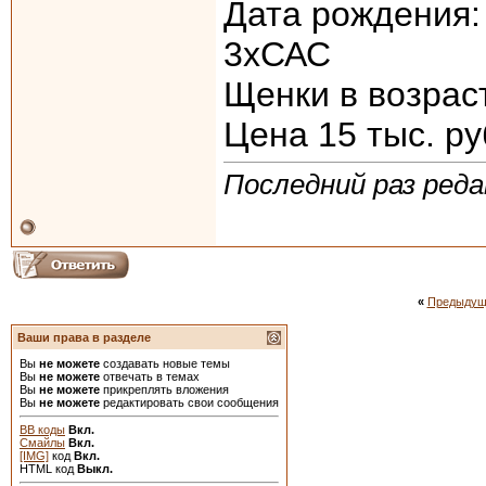
Дата рождения:
3хСАС
Щенки в возрас
Цена 15 тыс. ру
Последний раз реда
«
Предыдущ
Ваши права в разделе
Вы
не можете
создавать новые темы
Вы
не можете
отвечать в темах
Вы
не можете
прикреплять вложения
Вы
не можете
редактировать свои сообщения
BB коды
Вкл.
Смайлы
Вкл.
[IMG]
код
Вкл.
HTML код
Выкл.