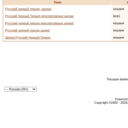
Тема
Русский черный терьер, щенки!
кешаня
Русский Черный Терьер,перспективные щенки
lara1
Русский черный терьер перспективные щенки!
кешаня
Русский черный терьер щенки
кешаня
Щенки Русский Черный Терьер
кешаня
Текущее врем
Powered b
Copyright ©2000 - 2026,