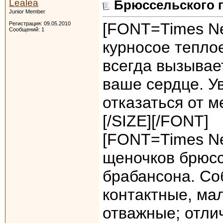
Lealea
Брюссельского 
Junior Member
[FONT=Times N
Регистрация: 09.05.2010
Сообщений: 1
курносое тепло
всегда вызывае
ваше сердце. У
отказаться от м
[/SIZE][/FONT]
[FONT=Times N
щеночков брюсс
брабансона. Со
контактные, мал
отважные; отли