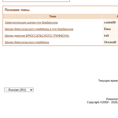
Похожие темы
Тема
Замечательные щенки пти-брабансона
cookie88
Щенки брюссельского гриффона и пти брабансона
Ёжка
Щенки девочки БРЮССЕЛЬСКОГО ГРИФФОНА.
ira9
Щенки брюссельского гриффона
OksanaB
Текущее врем
Powered b
Copyright ©2000 - 2026,