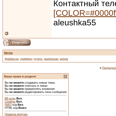
Контактный тел
[COLOR=#0000ff]
aleushka55
Метки
брабансон
,
гриффон
,
купить
,
маленькая
,
щенок
«
Предыдущ
Ваши права в разделе
Вы
не можете
создавать новые темы
Вы
не можете
отвечать в темах
Вы
не можете
прикреплять вложения
Вы
не можете
редактировать свои сообщения
BB коды
Вкл.
Смайлы
Вкл.
[IMG]
код
Вкл.
HTML код
Выкл.
Правила форума