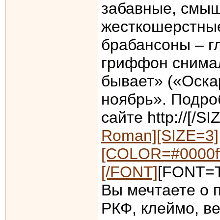
забавные, смы
жесткошерстные
брабансоны – г
гриффон снима
бывает» («Оскар
ноябрь». Подро
сайте http://[/S
Roman][SIZE=3]
[COLOR=#0000ff
[/FONT]
[FONT=T
Вы мечтаете о 
РКФ, клеймо, ве