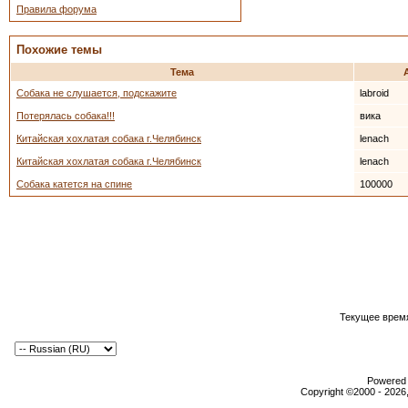
Правила форума
Похожие темы
Тема
Собака не слушается, подскажите
labroid
Потерялась собака!!!
вика
Китайская хохлатая собака г.Челябинск
lenach
Китайская хохлатая собака г.Челябинск
lenach
Собака катется на спине
100000
Текущее врем
Powered b
Copyright ©2000 - 2026,