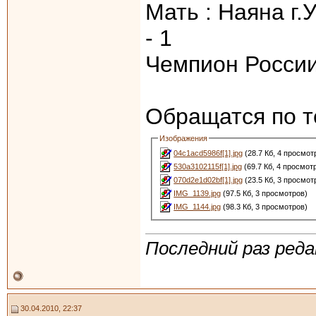
Мать : Наяна г.
- 1
Чемпион России
Обращатся по т
Изображения
04c1acd5986f[1].jpg
(28.7 Кб, 4 просмот
530a3102115f[1].jpg
(69.7 Кб, 4 просмот
070d2e1d02bf[1].jpg
(23.5 Кб, 3 просмот
IMG_1139.jpg
(97.5 Кб, 3 просмотров)
IMG_1144.jpg
(98.3 Кб, 3 просмотров)
Последний раз реда
30.04.2010, 22:37