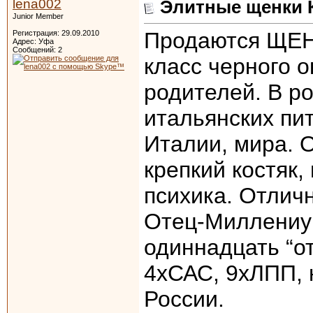
lena002
Элитные щенки К
Junior Member
Продаются ЩЕН
Регистрация: 29.09.2010
Адрес: Уфа
Сообщений: 2
класс черного о
родителей. В р
итальянских пи
Италии, мира. О
крепкий костяк,
психика. Отлич
Отец-Миллениу
одиннадцать “о
4хСАС, 9хЛПП, 
России.