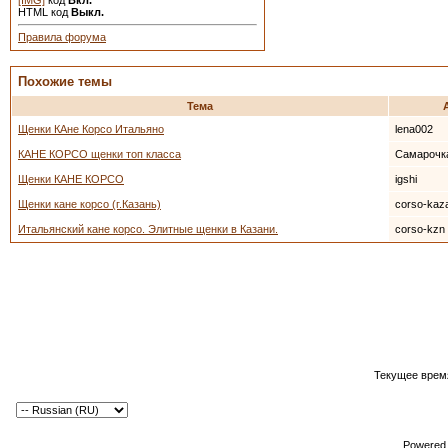
[IMG]
код
Вкл.
HTML код
Выкл.
Правила форума
Похожие темы
Тема
Щенки КАне Корсо Итальяно
lena002
КАНЕ КОРСО щенки топ класса
Самарочк
Щенки КАНЕ КОРСО
igshi
Щенки кане корсо (г.Казань)
corso-kaz
Итальянский кане корсо. Элитные щенки в Казани.
corso-kzn
Текущее врем
Powered b