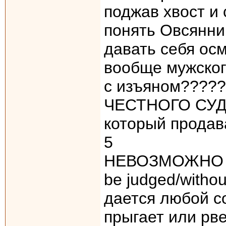
поджав хвост и 
понять Овсянни
давать себя осм
вообще мужског
с изъяном????
ЧЕСТНОГО СУДЬ
который прода
5
НЕВОЗМОЖНО О
be judged/witho
дается любой с
прыгает или рв