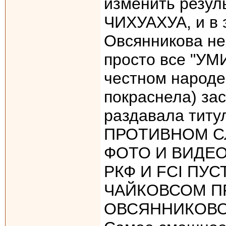
изменить резул
ЧИХУАХУА, и в 
Овсянникова не
просто все "УМ
честном народе,
покраснела) за
раздавала титу
ПРОТИВНОМ СЛ
ФОТО И ВИДЕО
РКФ И FCI ПУС
ЧАЙКОВСОМ П
ОВСЯННИКОВОЙ.