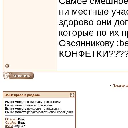
Самое смешное 
ни местные учас
здорово они до
которые по их п
Овсянникову :
КОНФЕТКИ??????
«
Предыдущ
Ваши права в разделе
Вы
не можете
создавать новые темы
Вы
не можете
отвечать в темах
Вы
не можете
прикреплять вложения
Вы
не можете
редактировать свои сообщения
BB коды
Вкл.
Смайлы
Вкл.
[IMG]
код
Вкл.