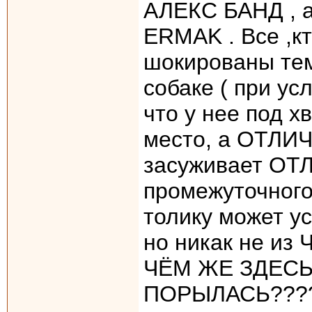
АЛЕКС БАНД , а
ERMAK . Все ,к
шокированы те
собаке ( при ус
что у нее под х
место, а ОТЛИЧ
засуживает ОТ
промежуточного
толику может ус
но никак не из Ча
ЧЁМ ЖЕ ЗДЕСЬ
ПОРЫЛАСЬ??????