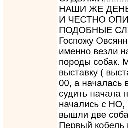
НАШИ ЖЕ ДЕНЬГИ….
И ЧЕСТНО ОП
ПОДОБНЫЕ СЛ
Госпожу Овсянни
именно везли н
породы собак. М
выставку ( выст
00, а началась 
судить начала н
начались с НО, 
вышли две соба
Первый кобель 