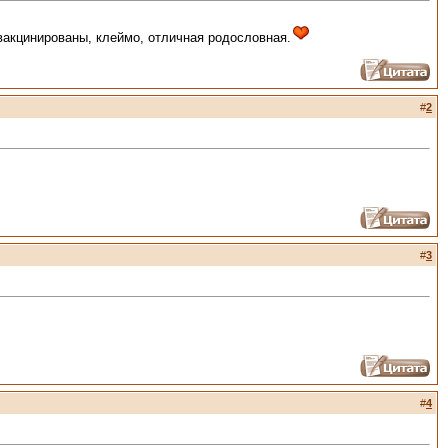
вакцинированы, клеймо, отличная родословная.
#
2
#
3
#
4