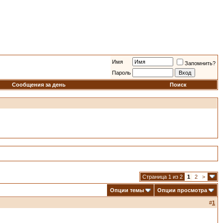
Имя
Запомнить?
Пароль
Сообщения за день
Поиск
Страница 1 из 2
1
2
>
Опции темы
Опции просмотра
#
1