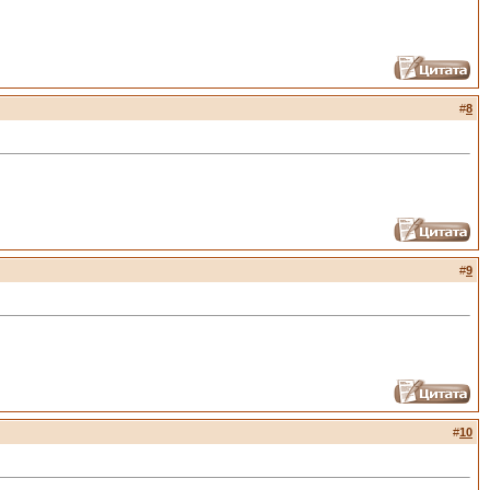
#
8
#
9
#
10