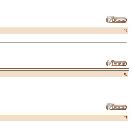
#
5
#
6
#
7