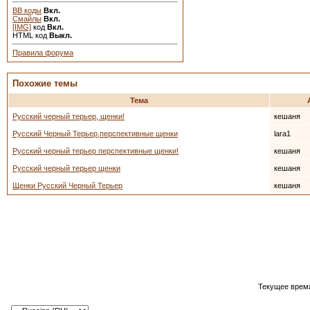
BB коды
Вкл.
Смайлы
Вкл.
[IMG]
код
Вкл.
HTML код
Выкл.
Правила форума
Похожие темы
Тема
Русский черный терьер, щенки!
кешаня
Русский Черный Терьер,перспективные щенки
lara1
Русский черный терьер перспективные щенки!
кешаня
Русский черный терьер щенки
кешаня
Щенки Русский Черный Терьер
кешаня
Текущее врем