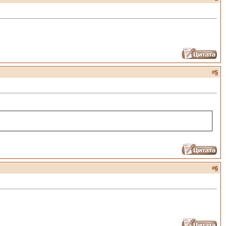
#
5
#
6