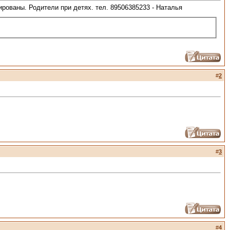
пированы. Родители при детях. тел. 89506385233 - Наталья
#
2
#
3
#
4