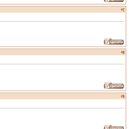
#
7
#
8
#
9