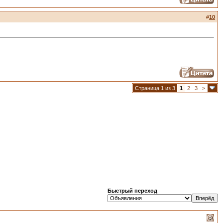
#
10
Страница 1 из 3
1
2
3
>
Быстрый переход