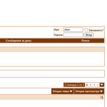
Имя
Запомнить?
Пароль
Сообщения за день
Поиск
Страница 1 из 3
1
2
3
>
Опции темы
Опции просмотра
#
1