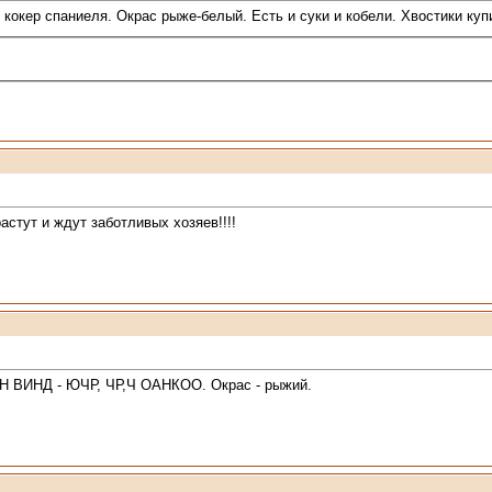
о кокер спаниеля. Окрас рыже-белый. Есть и суки и кобели. Хвостики ку
стут и ждут заботливых хозяев!!!!
ВИНД - ЮЧР, ЧР,Ч ОАНКОО. Окрас - рыжий.