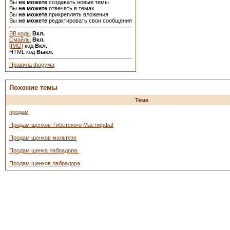
Вы
не можете
создавать новые темы
Вы
не можете
отвечать в темах
Вы
не можете
прикреплять вложения
Вы
не можете
редактировать свои сообщения
BB коды
Вкл.
Смайлы
Вкл.
[IMG]
код
Вкл.
HTML код
Выкл.
Правила форума
Похожие темы
Тема
продам
Продам щенков Тибетского Мастиффа!
Продам щенков мальтезе
Продам щенка лабрадора.
Продам щенков лабрадора