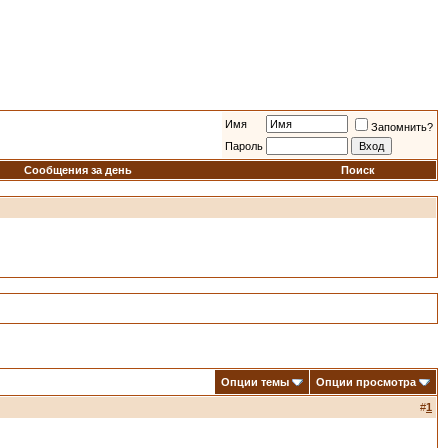
Имя
Запомнить?
Пароль
Сообщения за день
Поиск
Опции темы
Опции просмотра
#
1