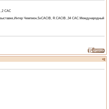
.,2 САС
о.выставке,Интер Чемпион,5хCACIB, R.CACIB.,34 САС.Международный
#
2