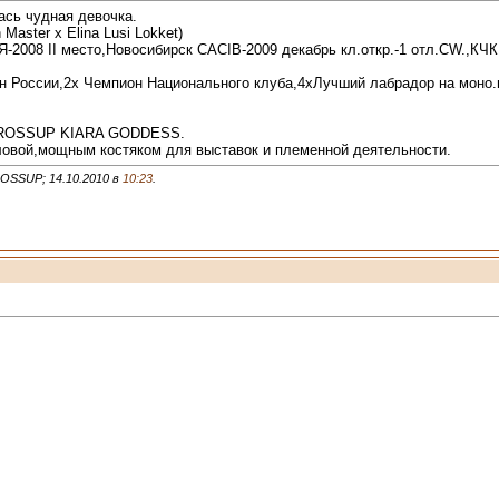
ась чудная девочка.
 Master x Elina Lusi Lokket)
Я-2008 II место,Новосибирск CACIB-2009 декабрь кл.откр.-1 отл.СW.,КЧК
н России,2х Чемпион Национального клуба,4хЛучший лабрадор на мон
Y ROSSUP KIARA GODDESS.
оловой,мощным костяком для выставок и племенной деятельности.
OSSUP; 14.10.2010 в
10:23
.