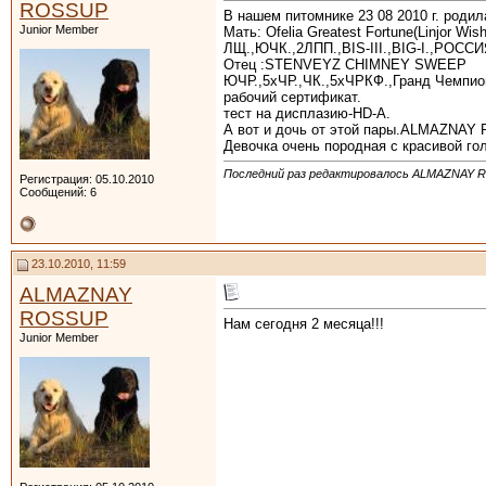
ROSSUP
В нашем питомнике 23 08 2010 г. родил
Junior Member
Мать: Ofelia Greatest Fortune(Linjor Wish
ЛЩ.,ЮЧК.,2ЛПП.,BIS-III.,BIG-I.,РОССИ
Отец :STENVEYZ CHIMNEY SWEEP
ЮЧР.,5хЧР.,ЧК.,5хЧРКФ.,Гранд Чемпио
рабочий сертификат.
тест на дисплазию-HD-A.
А вот и дочь от этой пары.ALMAZNA
Девочка очень породная с красивой г
Последний раз редактировалось ALMAZNAY R
Регистрация: 05.10.2010
Сообщений: 6
23.10.2010, 11:59
ALMAZNAY
ROSSUP
Нам сегодня 2 месяца!!!
Junior Member