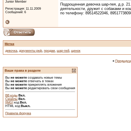
Junior Member
Подрощенная девочка шар-пея, д.р. 21
деятельности, дружит с собаками и ко
Регистрация: 11.11.2009
Сообщений: 6
по телефону: 89514522046, 895177380
Метки
девочка
,
документы ркф
,
продам
,
шар-пей
,
щенок
«
Предыдущ
Ваши права в разделе
Вы
не можете
создавать новые темы
Вы
не можете
отвечать в темах
Вы
не можете
прикреплять вложения
Вы
не можете
редактировать свои сообщения
BB коды
Вкл.
Смайлы
Вкл.
[IMG]
код
Вкл.
HTML код
Выкл.
Правила форума