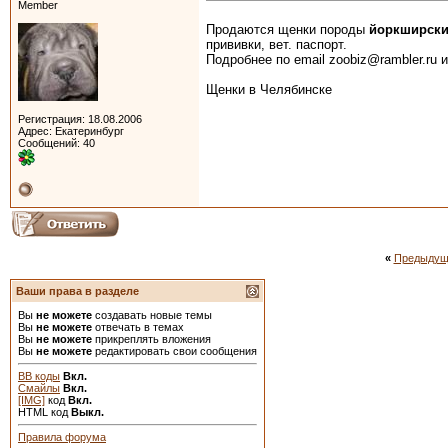
Member
Продаются щенки породы
йоркширски
прививки, вет. паспорт.
Подробнее по email zoobiz@rambler.ru и
Щенки в Челябинске
Регистрация: 18.08.2006
Адрес: Екатеринбург
Сообщений: 40
«
Предыдущ
Ваши права в разделе
Вы
не можете
создавать новые темы
Вы
не можете
отвечать в темах
Вы
не можете
прикреплять вложения
Вы
не можете
редактировать свои сообщения
BB коды
Вкл.
Смайлы
Вкл.
[IMG]
код
Вкл.
HTML код
Выкл.
Правила форума