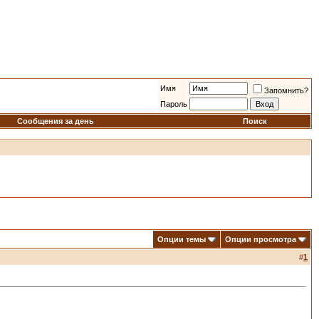
Имя
Запомнить?
Пароль
Сообщения за день
Поиск
Опции темы
Опции просмотра
#
1