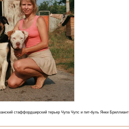
канский стаффордширский терьер Чупа Чупс и пит-буль Янки Бриллиант