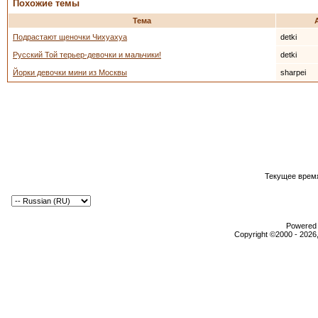
Похожие темы
Тема
Подрастают щеночки Чихуахуа
detki
Русский Той терьер-девочки и мальчики!
detki
Йорки девочки мини из Москвы
sharpei
Текущее врем
Powered b
Copyright ©2000 - 2026,