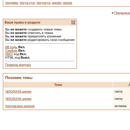
продажа
,
чихуа-хуа
,
чихуахуа
,
щенки
,
щенок
«
Предыдущ
Ваши права в разделе
Вы
не можете
создавать новые темы
Вы
не можете
отвечать в темах
Вы
не можете
прикреплять вложения
Вы
не можете
редактировать свои сообщения
BB коды
Вкл.
Смайлы
Вкл.
[IMG]
код
Вкл.
HTML код
Выкл.
Правила форума
Похожие темы
Тема
ЧИХУАХУА щенки
narny
ЧИХУАХУА щенки
narny
предлагаем щенков
испанка