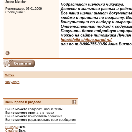
Junior Member
Подрастают щеночки чихуахуа.
Девочки и мальчики разных и редки
Регистрация: 06.01.2009
Сообщений: 5
Все наши щенки имеют документы
клеймо и привиты по возрасту. Во
Консультации по выбору и выращи
Ответственный подход к содержа
Получить более подробную инфор
можно на сайте питомника Лучиан
http://detki-chihua.narod.ru/
или по т.8-906-755-33-56 Анна Викт
Метки
чихуахуа
Ваши права в разделе
Вы
не можете
создавать новые темы
Вы
не можете
отвечать в темах
Вы
не можете
прикреплять вложения
Вы
не можете
редактировать свои сообщения
BB коды
Вкл.
Смайлы
Вкл.