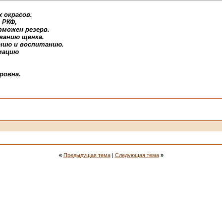
х окрасов.
 РКФ,
зможен резерв.
ванию щенка.
нию и воспитанию.
мацию
оровна.
«
Предыдущая тема
|
Следующая тема
»