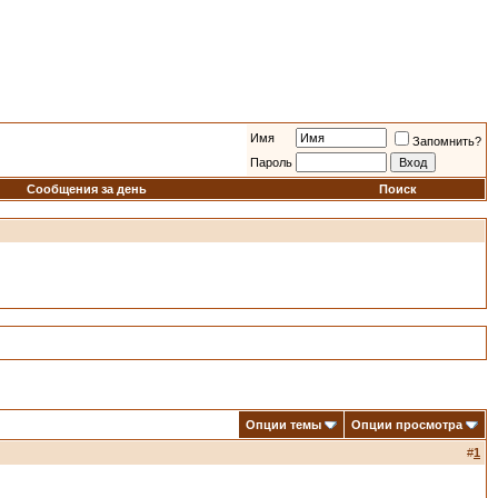
Имя
Запомнить?
Пароль
Сообщения за день
Поиск
Опции темы
Опции просмотра
#
1