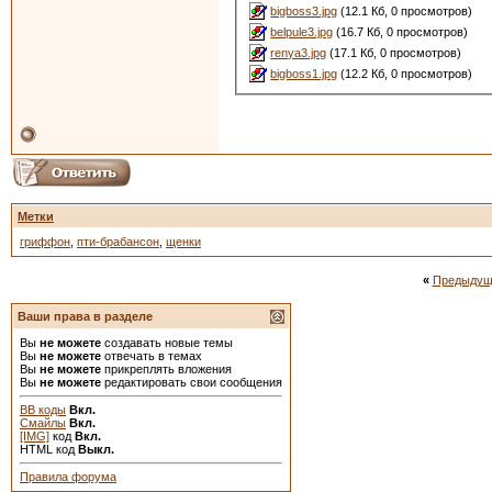
bigboss3.jpg
(12.1 Кб, 0 просмотров)
belpule3.jpg
(16.7 Кб, 0 просмотров)
renya3.jpg
(17.1 Кб, 0 просмотров)
bigboss1.jpg
(12.2 Кб, 0 просмотров)
Метки
гриффон
,
пти-брабансон
,
щенки
«
Предыдущ
Ваши права в разделе
Вы
не можете
создавать новые темы
Вы
не можете
отвечать в темах
Вы
не можете
прикреплять вложения
Вы
не можете
редактировать свои сообщения
BB коды
Вкл.
Смайлы
Вкл.
[IMG]
код
Вкл.
HTML код
Выкл.
Правила форума