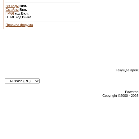
BB коды
Вкл.
Смайлы
Вкл.
[IMG]
код
Вкл.
HTML код
Выкл.
Правила форума
Текущее врем
Powered b
Copyright ©2000 - 2026,