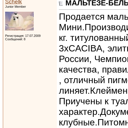
Schelk
МАЛЬТЕЗЕ-БЕЛЫ
Junior Member
Продается маль
Мини.Производи
кг. титулованны
Регистрация: 17.07.2009
Сообщений: 8
3хСACIBA, элит
России, Чемпио
качества, прави
, отличный пиг
линяет.Клеймен
Приучены к туа
характер.Доку
клубные.Питомн