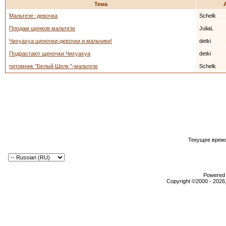
Тема
Мальтезе -девочка
Schelk
Продам щенков мальтезе
JuliaL
Чихуахуа щеночки-девочки и мальчики!
detki
Подрастают щеночки Чихуахуа
detki
питомник "Белый Шелк "-мальтезе
Schelk
Текущее врем
Powered b
Copyright ©2000 - 2026,