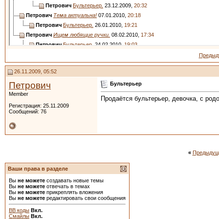
Петрович
Бультерьер.
23.12.2009,
20:32
Петрович
Тема актуальна!
07.01.2010,
20:18
Петрович
Бультерьер.
26.01.2010,
19:21
Петрович
Ищем любящие ручки.
08.02.2010,
17:34
Петрович
Бультерьер.
24.02.2010,
19:03
Петрович
Бультерьер.
03.03.2010,
17:38
Предыд
Петрович
Бультерьер.
17.03.2010,
22:21
26.11.2009, 05:52
Дополнительные ответы в подтемах
Петрович
Бультерьер
Member
Продаётся бультерьер, девочка, с род
Регистрация: 25.11.2009
Сообщений: 76
«
Предыдущ
Ваши права в разделе
Вы
не можете
создавать новые темы
Вы
не можете
отвечать в темах
Вы
не можете
прикреплять вложения
Вы
не можете
редактировать свои сообщения
BB коды
Вкл.
Смайлы
Вкл.