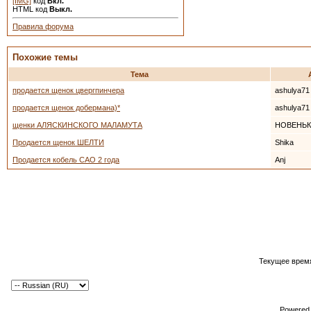
[IMG]
код
Вкл.
HTML код
Выкл.
Правила форума
Похожие темы
Тема
продается щенок цвергпинчера
ashulya71
продается щенок добермана)*
ashulya71
щенки АЛЯСКИНСКОГО МАЛАМУТА
НОВЕНЬ
Продается щенок ШЕЛТИ
Shika
Продается кобель САО 2 года
Anj
Текущее врем
Powered b