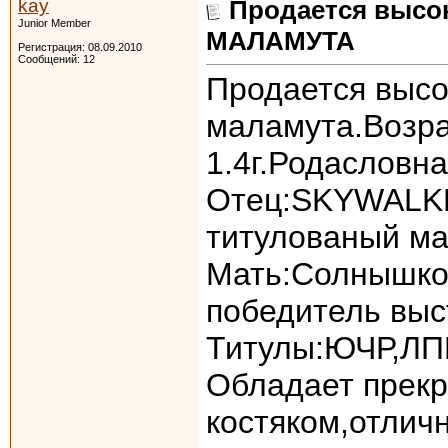
kay
Продается выс
Junior Member
МАЛАМУТА
Регистрация: 08.09.2010
Сообщений: 12
Продается высо
маламута.Возр
1.4г.Родасловн
Отец:SKYWALK
титулованый ма
Мать:Солнышко 
победитель выс
Титулы:ЮЧР,ЛПП
Обладает прекр
костяком,отлич