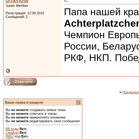
unaviola
Junior Member
Папа нашей кра
Регистрация: 12.09.2010
Сообщений: 2
Achterplatzche
Чемпион Европы
России, Белару
РКФ, НКП. Поб
«
Предыдущ
Ваши права в разделе
Вы
не можете
создавать новые темы
Вы
не можете
отвечать в темах
Вы
не можете
прикреплять вложения
Вы
не можете
редактировать свои сообщения
BB коды
Вкл.
Смайлы
Вкл.
[IMG]
код
Вкл.