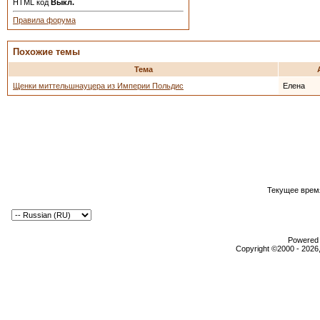
HTML код
Выкл.
Правила форума
Похожие темы
Тема
Щенки миттельшнауцера из Империи Польдис
Елена
Текущее врем
Powered b
Copyright ©2000 - 2026,