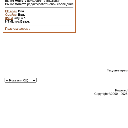
Вы
не можете
прикреплять вложения
Вы
не можете
редактировать свои сообщения
BB коды
Вкл.
Смайлы
Вкл.
[IMG]
код
Вкл.
HTML код
Выкл.
Правила форума
Текущее врем
Powered b
Copyright ©2000 - 2026,