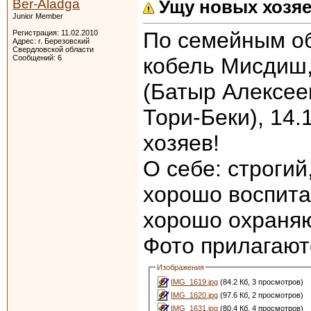
Ber-Aladga
Ущу новых хозяе
Junior Member
По семейным об
Регистрация: 11.02.2010
Адрес: г. Березовский
Свердловской области
Сообщений: 6
кобель Мисдиш,
(Батыр Алексеев
Тори-Беки), 14.
хозяев!
О себе: строгий
хорошо воспита
хорошо охраняю
Фото прилагают
Изображения
IMG_1619.jpg
(84.2 Кб, 3 просмотров)
IMG_1620.jpg
(97.6 Кб, 2 просмотров)
IMG_1631.jpg
(80.4 Кб, 4 просмотров)