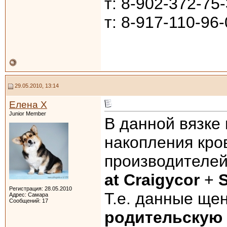
т: 8-902-372-75
т: 8-917-110-96
29.05.2010, 13:14
Елена Х
Junior Member
В данной вязке
накопления кро
производителе
at Craigycor
+
S
Регистрация: 28.05.2010
Т.е. данные ще
Адрес: Самара
Сообщений: 17
родительскую