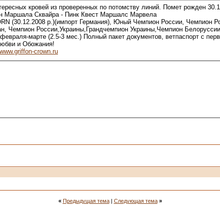
ересных кровей из проверенных по потомству линий. Помет рожден 30.11
ун Маршала Сквайра - Пинк Квест Маршалс Марвела
 (30.12.2008 р.)(импорт Германия), Юный Чемпион России, Чемпион Ро
ан, Чемпион России,Украины,Грандчемпион Украины,Чемпион Белорусси
 февраля-марте (2.5-3 мес.) Полный пакет документов, ветпаспорт с пе
Любви и Обожания!
www.griffon-crown.ru
«
Предыдущая тема
|
Следующая тема
»