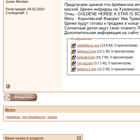
Junior Member
Предлагаем щенков пти брабансона инт
маской. Щенки инбридны на Хувиккум
Регистрация: 04.02.2010
Сообщений: 1
Отец - GOLDENE HORDE A STAR IS BORN
Мать - Королевский Фаворит Ума Турм
Щенки будут готовы к продаже в конце
Солнечные детки ищут свою планету 
Дополнительная информация на сайте
Изображения
renbigboss.jpg
(13.8 Кб, 0 просмотров)
bigboss3.jpg
(12.1 Кб, 0 просмотров)
belpule3.jpg
(16.7 Кб, 0 просмотров)
renya3.jpg
(17.1 Кб, 0 просмотров)
bigboss1.jpg
(12.2 Кб, 0 просмотров)
Метки
гриффон
,
пти-брабансон
,
щенки
Ваши права в разделе