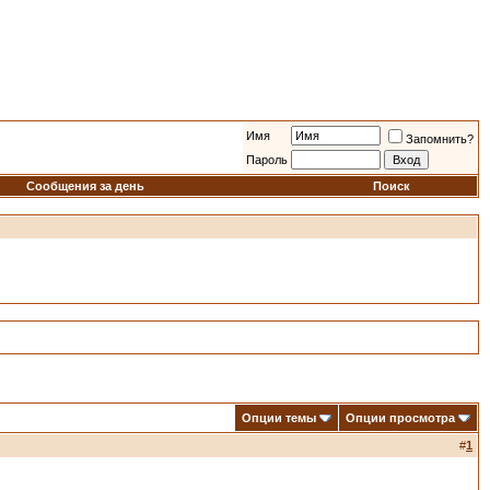
Имя
Запомнить?
Пароль
Сообщения за день
Поиск
Опции темы
Опции просмотра
#
1