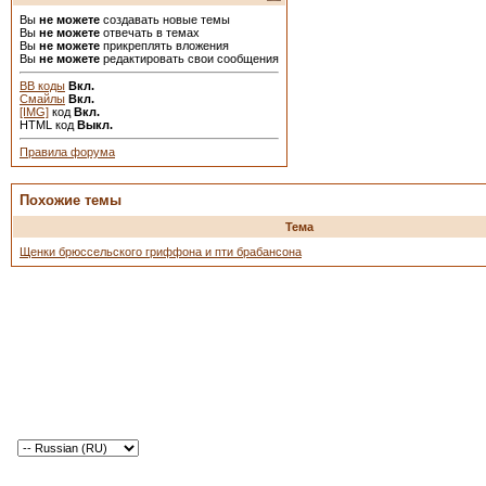
Вы
не можете
создавать новые темы
Вы
не можете
отвечать в темах
Вы
не можете
прикреплять вложения
Вы
не можете
редактировать свои сообщения
BB коды
Вкл.
Смайлы
Вкл.
[IMG]
код
Вкл.
HTML код
Выкл.
Правила форума
Похожие темы
Тема
Щенки брюссельского гриффона и пти брабансона