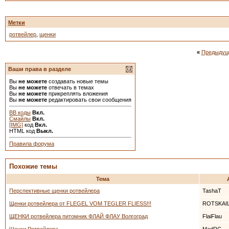
Метки
ротвейлер
,
щенки
«
Предыдущ
Ваши права в разделе
Вы
не можете
создавать новые темы
Вы
не можете
отвечать в темах
Вы
не можете
прикреплять вложения
Вы
не можете
редактировать свои сообщения
BB коды
Вкл.
Смайлы
Вкл.
[IMG]
код
Вкл.
HTML код
Выкл.
Правила форума
Похожие темы
Тема
Перспективные щенки ротвейлера
TashaT
Щенки ротвейлера от FLEGEL VOM TEGLER FLIESS!!!
ROTSKAI
ЩЕНКИ ротвейлера питомник ФЛАЙ ФЛАУ Волгоград
FlaiFlau