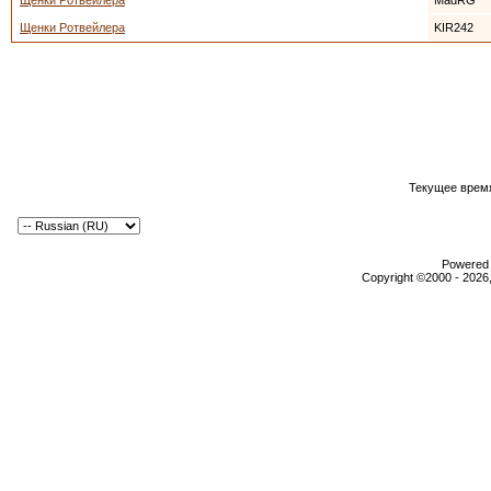
Щенки Ротвейлера
MadRG
Щенки Ротвейлера
KIR242
Текущее врем
Powered b
Copyright ©2000 - 2026,