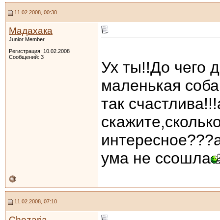
11.02.2008, 00:30
Мадахака
Junior Member
Регистрация: 10.02.2008
Сообщений: 3
Ух ты!!До чего 
маленькая соба
так счастлива!!
скажите,сколько
интересное???а
ума не ссошла
11.02.2008, 07:10
Chezaria