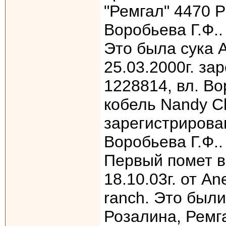
"Ремгал" 4470 
Воробьева Г.Ф..
Это была сука A
25.03.2000г. за
1228814, вл. В
кобель Nandy Che
зарегистрирован
Воробьева Г.Ф..
Первый помет в
18.10.03г. от An
ranch. Это были
Розалина, Ремг