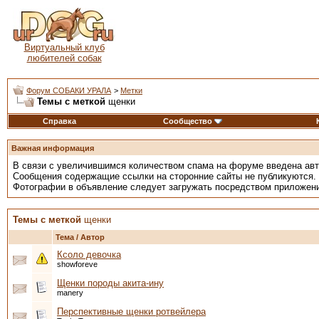
Виртуальный клуб
любителей собак
Форум СОБАКИ УРАЛА
>
Метки
Темы с меткой
щенки
Справка
Сообщество
Важная информация
В связи с увеличившимся количеством спама на форуме введена ав
Сообщения содержащие ссылки на сторонние сайты не публикуются.
Фотографии в объявление следует загружать посредством приложен
Темы с меткой
щенки
Тема / Автор
Ксоло девочка
showforeve
Щенки породы акита-ину
manery
Перспективные щенки ротвейлера