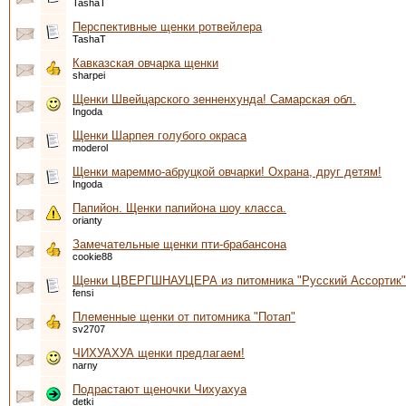
TashaT
Перспективные щенки ротвейлера
TashaT
Кавказская овчарка щенки
sharpei
Щенки Швейцарского зенненхунда! Самарская обл.
Ingoda
Щенки Шарпея голубого окраса
moderol
Щенки мареммо-абруцкой овчарки! Охрана, друг детям!
Ingoda
Папийон. Щенки папийона шоу класса.
orianty
Замечательные щенки пти-брабансона
cookie88
Щенки ЦВЕРГШНАУЦЕРА из питомника "Русский Ассортик"
fensi
Племенные щенки от питомника "Потап"
sv2707
ЧИХУАХУА щенки предлагаем!
narny
Подрастают щеночки Чихуахуа
detki