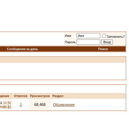
Имя
Запомнить?
Пароль
Сообщения за день
Поиск
щение
Ответов
Просмотров
Раздел
11
12:30
1
68,468
Объявления
inyata