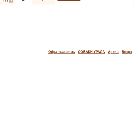
от
ira9
Обратная связь
-
СОБАКИ УРАЛА
-
Архив
-
Вверх