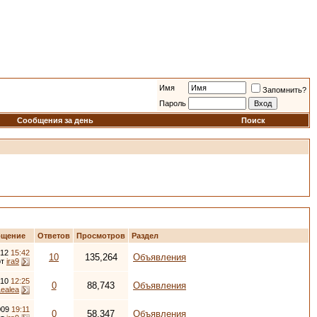
Имя
Запомнить?
Пароль
Сообщения за день
Поиск
бщение
Ответов
Просмотров
Раздел
012
15:42
10
135,264
Объявления
от
ira9
010
12:25
0
88,743
Объявления
Lealea
009
19:11
0
58,347
Объявления