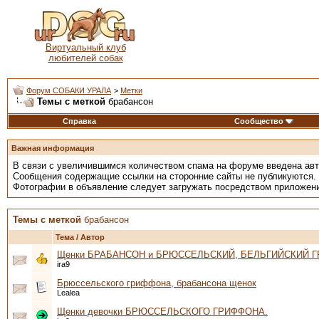
Виртуальный клуб
любителей собак
Форум СОБАКИ УРАЛА
>
Метки
Темы с меткой
брабансон
Справка
Сообщество
Важная информация
В связи с увеличившимся количеством спама на форуме введена ав
Сообщения содержащие ссылки на сторонние сайты не публикуются.
Фотографии в объявление следует загружать посредством приложен
Темы с меткой
брабансон
Тема / Автор
Щенки БРАБАНСОН и БРЮССЕЛЬСКИЙ, БЕЛЬГИЙСКИЙ 
ira9
Брюссельского гриффона, брабансона щенок
Lealea
Щенки девочки БРЮССЕЛЬСКОГО ГРИФФОНА.