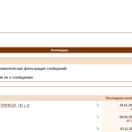
Календарь
томатическая фильтрация сообщений.
ия их к сообщению
Последнее соо
ГРИФФОН.
24.01.2
(
1
2
)
09.05.2
от
03.11.2